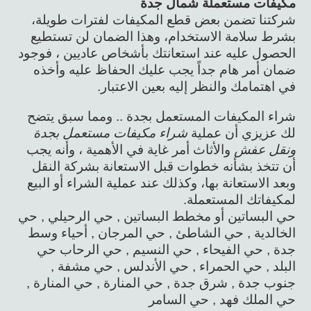
مكيفات مستعملة شمال جدة
شركتنا تضمن بعض قطع المكيفات لفترات طويلة،
بشرط سلامة الاستخدام، وهذا الضمان لن تستطيع
الحصول عليه عند استعانتك بأشخاص عاديين ، فوجود
ضمان أمر هام جداً يجب عليك الحفاظ عليه وأخذه
في اهتمامك والنظر إليه بعين الاعتبار.
شراء المكيفات المستعمل بجدة .. ومما سبق يتضح
لك عزيزي أن عملية
شراء مكيفات مستعمل بجدة
ونقل عفش
والأثاث أمر غاية في الأهمية ، وأنه يجب
أن تتخذ بشأنه خطوات قبل الاستعانة بشركة النقل
وبعد الاستعانة بها، وكذلك عند عملية الشراء أو البيع
لمكيفاتك المستعملة.
حي البساتين أو مخطط البساتين , حي الرحيلي , حي
الخالدية , حي الشاطئ , حي المرجان , أحياء وسط
جدة , حي الفيحاء , حي النسيم , حي الرحاب حي
البلد , حي الحمراء , حي الأندلس , حي مشفة ,
جنوب جدة , شرق جدة , حي المنارة , حي المنارة ,
حي الملك فهد , حي السامر