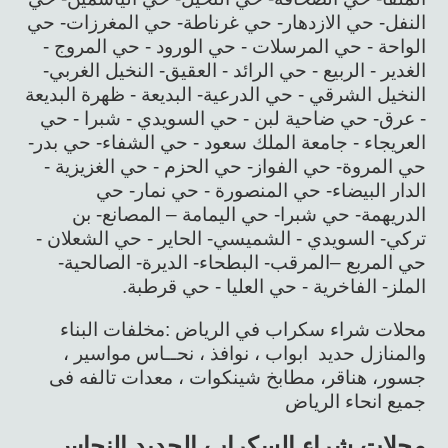
النفل- حي الازدهار- حي غرناطة- حي المغرزات- حي
الواحة - حي المرسلات - حي الورود - حي المروج -
الغدير - الربيع - حي الرائد - العقيق- النخيل الغربي-
النخيل الشرقي - حي الدرعية- البديعة - ظهرة البديعة
- عرق- حي ضاحية لبن - حي السويدي - شبرا - حي
العريجاء - جامعة الملك سعود - حي الشفاء- حي بدر-
حي المروة- حي الفواز- حي الحزم - حي الغزيزية -
الدار البيضاء- حي المنصورة - حي نمار- حي
الدريهمة- حي شبرا- حي اليمامة – المصانع- بن
تركي- السويدي - الشميسي- الحاير - حي الشعلان -
حي المربع –المرقب- البطحاء- الديرة- الصالحية-
الملز- الفاخرية - حي العليا - حي قرطبة.
محلات شراء سكراب في الرياض :مخلفات البناء
والمنازل حديد ابواب ، نوافذ ، نحــاس مواسير ،
جسور، هناقر، مطابخ شينكوات ، معدات تالفه فى
جميع انحاء الرياض
محلات شراء السكراب الحديد النحاس