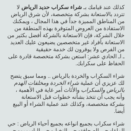
كذلك عند قيامك بـ
شراء سكراب حديد الرياض
لا
تتردد بالاستعانة بشركة متخصصة، لأن شرق الرياض
من المناطق المميزة جداً في هذا المجال ، ويمكنك
الاستفادة من العروض المتوفرة بهذه المنطقة من
خلال الشركة، فإن الاستعانة بالشركة أفضل بكثير من
الاستعانة بأفراد غير متخصصين يضيعون عليك العديد
من الفرص ولا يوفرون لك خدمة حقيقية
ـ اـ الحادي عشر: استعن بشركة متخصصة قادرة على
الحفاظ على سكرابك.
شراء السكراب والخردة بالرياض .. ومما سبق يتضح
لك عزيزي أن عملية
شراء الخردة ومخلفات الهدم
بالرياض والسكراب
والأثاث أمر غاية في الأهمية ،
وأنه يجب أن تتخذ بشأنه خطوات قبل الاستعانة
بشركة متخصصة، وكذلك عند عملية الشراء أو البيع
أيضا.
شراء سكراب بجميع انواعه بجميع أحياء الرياض : حي
الملقا- حي الصحافة- حي النخيل- حي الياسمين- حي